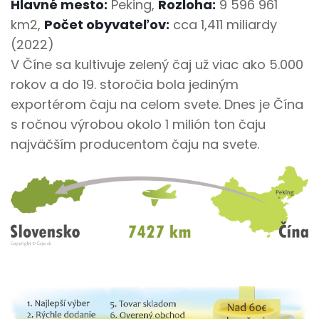
Hlavné mesto:
Peking,
Rozloha:
9 596 961
km2,
Počet obyvateľov:
cca 1,411 miliardy
(2022)
V Číne sa kultivuje zelený čaj už viac ako 5.000
rokov a do 19. storočia bola jediným
exportérom čaju na celom svete. Dnes je Čína
s ročnou výrobou okolo 1 milión ton čaju
najväčším producentom čaju na svete.