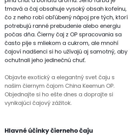
plnú chuť a bohatú arómu. Jeho farba je
tmavá a čaj obsahuje vysoký obsah kofeínu,
čo z neho robí obľúbený nápoj pre tých, ktorí
potrebujú ranné prebudenie alebo energiu
počas dňa. Čierny čaj z OP spracovania sa
často pije s mliekom a cukrom, ale mnohí
čajoví nadšenci si ho užívajú aj samotný, aby
ochutnali jeho jedinečnú chuť.
Objavte exotický a elegantný svet čaju s
našim čiernym čajom China Keemun OP.
Objednajte si ho ešte dnes a doprajte si
vynikajúci čajový zážitok.
Hlavné účinky čierneho čaju