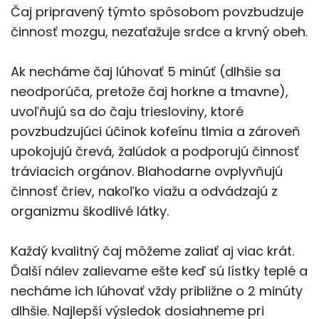
Čaj pripravený týmto spôsobom povzbudzuje
činnosť mozgu, nezaťažuje srdce a krvný obeh.
Ak necháme čaj lúhovať 5 minúť (dlhšie sa
neodporúča, pretože čaj horkne a tmavne),
uvoľňujú sa do čaju triesloviny, ktoré
povzbudzujúci účinok kofeínu tlmia a zároveň
upokojujú črevá, žalúdok a podporujú činnosť
tráviacich orgánov. Blahodarne ovplyvňujú
činnosť čriev, nakoľko viažu a odvádzajú z
organizmu škodlivé látky.
Každý kvalitný čaj môžeme zaliať aj viac krát.
Ďalší nálev zalievame ešte keď sú lístky teplé a
necháme ich lúhovať vždy približne o 2 minúty
dlhšie. Najlepší výsledok dosiahneme pri