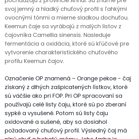
pochádzajú z provincie Anhui. Sú známe pre
svoj jemný a hladký chuťový profil s ľahkými
ovocnými tónmi a mierne sladkou dochuťou.
Keemun čaje sa vyrábajú z malých listov z
čajovníka Camellia sinensis. Nasleduje
fermentácia a oxidácia, ktoré sú kľúčové pre
vytvorenie charakteristického chuťového
profilu Keemun čajov.
Označenie OP znamená – Orange pekoe - čaj
získaný z dlhých zašpicatených lístkov, ktoré
sú väčšie ako pri FOP. Pri OP spracovaní sa
používajú celé listy čaju, ktoré sú po zberaní
sypké a vysušené. Potom sú listy čaju
oxidované a sušené, aby sa dosiahol
požadovaný chuťový profil. Výsledný čaj má