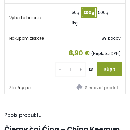
50g
250g
500g
Vyberte balenie
1kg
Nákupom získate
89 bodov
8,90 €
(Neplatci DPH)
-
+
ks
Strážny pes:
Popis produktu
Čierny čaj Čína – China Keemun