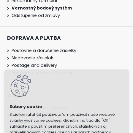
Reklamačný formulár
Vernostný bodový systém
Odstúpenie od zmluvy
DOPRAVA A PLATBA
Poštovné a doručenie zásielky
Sledovanie zásielok
Postage and delivery
Portogebühren und Zustellung
O NÁS
Informácie o spoločnosti
S cieľom uľahčiť používateľom používať naše webové
Obchodné podmienky
stránky využívame cookies. Kliknutím na tlačidlo "OK"
Ochrana osobných údajov
súhlasíte s použitím preferenčných, štatistických aj
Kontaktny formulár
marketingových cookies pre nás aj našich partnerov.