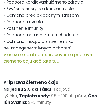
• Podpora kardiovaskulárneho zdravia
• Zvýšenie energie a koncentrácie
• Ochrana pred oxidačným stresom
• Podpora trávenia
• Posilnenie imunity
• Podpora metabolizmu a chudnutia
• Ochrana mozgu a zníženie rizika
neurodegeneratívnych ochorení
Viac sa o účinkoch, spracovaní a príprave
čierneho čaju dočítate tu...
Príprava čierneho čaju
Na jednu 2,5 dcl šálku:
1 čajová
lyžička,
Teplota vody:
95 - 100 stupňov,
Čas
lúhovania:
2-3 minúty