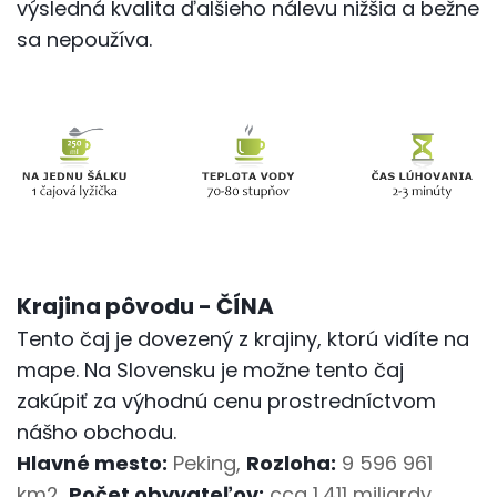
výsledná kvalita ďalšieho nálevu nižšia a bežne
sa nepoužíva.
Krajina pôvodu - ČÍNA
Tento čaj je dovezený z krajiny, ktorú vidíte na
mape. Na Slovensku je možne tento čaj
zakúpiť za výhodnú cenu prostredníctvom
nášho obchodu.
Hlavné mesto:
Peking,
Rozloha:
9 596 961
km2,
Počet obyvateľov:
cca 1,411 miliardy