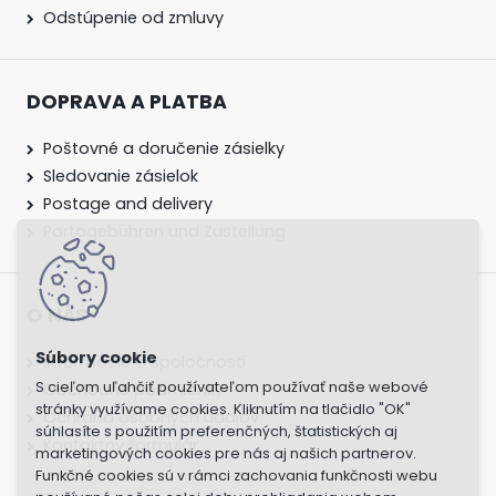
Odstúpenie od zmluvy
DOPRAVA A PLATBA
Poštovné a doručenie zásielky
Sledovanie zásielok
Postage and delivery
Portogebühren und Zustellung
O NÁS
Informácie o spoločnosti
S cieľom uľahčiť používateľom používať naše webové
Obchodné podmienky
stránky využívame cookies. Kliknutím na tlačidlo "OK"
Ochrana osobných údajov
súhlasíte s použitím preferenčných, štatistických aj
Kontaktny formulár
marketingových cookies pre nás aj našich partnerov.
Funkčné cookies sú v rámci zachovania funkčnosti webu