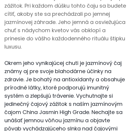
zážitok. Pri každom dúšku tohto čaju sa budete
cítiť, akoby ste sa prechádzali po jemnej
jazmínovej záhrade. Jeho jemná a osviežujúca
chuť s nádychom kvetov vás obklopí a
prinesie do vášho každodenného rituálu štipku
luxusu.
Okrem jeho vynikajúcej chuti je jazmínový čaj
známy aj pre svoje blahodárne účinky na
zdravie. Je bohatý na antioxidanty a obsahuje
prírodné látky, ktoré podporujú imunitný
systém a zlepšujú trávenie. Vychutnajte si
jedinečný čajový zážitok s naším jazmínovým
čajom China Jasmin High Grade. Nechajte sa
unášať jemnou vôňou jazmínu a objavte
pôvab vychádzajúceho slnka nad čajovými