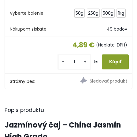
Vyberte balenie
50g
250g
500g
1kg
Nákupom získate
49 bodov
4,89 €
(Neplatci DPH)
-
+
ks
Strážny pes:
Popis produktu
Jazmínový čaj – China Jasmin
High Grade