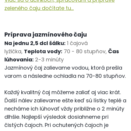
zeleného čaju dočítate tu...
Príprava jazmínového čaju
Na jednu 2,5 dcl šálku:
1 čajová
lyžička,
Teplota vody:
70 - 80 stupňov,
Čas
lúhovania:
2-3 minúty
Jazmínový čaj zalievame vodou, ktorá prešla
varom a následne ochladla na 70-80 stupňov.
Každý kvalitný čaj môžeme zaliať aj viac krát.
Ďalší nálev zalievame ešte keď sú lístky teplé a
necháme ich lúhovať vždy približne o 2 minúty
dlhšie. Najlepší výsledok dosiahneme pri
čistých čajoch. Pri ochutených čajoch je