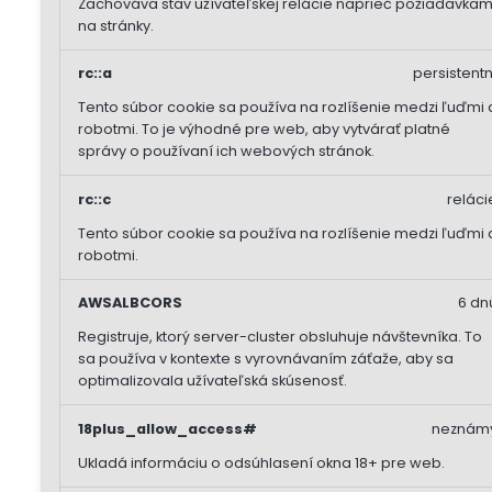
Zachováva stav užívateľskej relácie naprieč požiadavkam
na stránky.
rc::a
persistentn
Tento súbor cookie sa používa na rozlíšenie medzi ľuďmi 
robotmi. To je výhodné pre web, aby vytvárať platné
správy o používaní ich webových stránok.
rc::c
reláci
Tento súbor cookie sa používa na rozlíšenie medzi ľuďmi 
robotmi.
AWSALBCORS
6 dn
Registruje, ktorý server-cluster obsluhuje návštevníka. To
sa používa v kontexte s vyrovnávaním záťaže, aby sa
optimalizovala užívateľská skúsenosť.
18plus_allow_access#
neznám
Ukladá informáciu o odsúhlasení okna 18+ pre web.