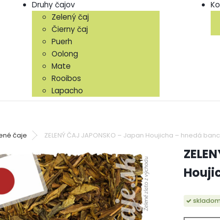
Druhy čajov
Ko
Zelený čaj
Čierny čaj
Puerh
Oolong
Mate
Rooibos
Lapacho
ené čaje
ZELENÝ ČAJ JAPONSKO – Japan Houjicha – hnedá banc
ZELEN
Houji
sklado