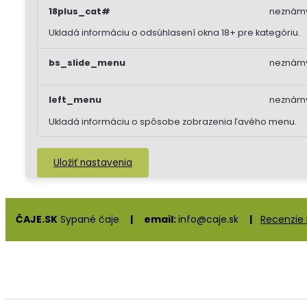
18plus_cat#
neznám
Ukladá informáciu o odsúhlasení okna 18+ pre kategóriu.
bs_slide_menu
neznám
left_menu
neznám
Ukladá informáciu o spôsobe zobrazenia ľavého menu.
Uložiť nastavenia
ČAJE.SK
Sypané čaje
|
email:
info@caje.sk
|
Recenzie 