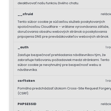
deaktivovať našu funkciu živého chatu.
__cfruid
reláci
Tento súbor cookie je súčasťou služieb poskytovaných
spoločnosťou Cloudflare – vrátane vyrovnávania záťaže,
doručovania obsahu webových stránok a poskytovania
pripojenia DNS pre prevádzkovateľov webových stránok.
_auth
1 ro
Zaisťuje bezpečnosť prehliadania návštevníkov tým, že
zabraňuje falšovaniu požiadaviek medzi stránkami. Tento
súbor cookie je nevyhnutný pre bezpečnosť webu a
návštevníka.
csrftoken
1 ro
Pomáha predchádzať útokom Cross-Site Request Forger
(CSRF).
PHPSESSID
reláci