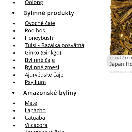
Oolong
Bylinné produkty
Ovocné čaje
Rooibos
Honeybush
Tulsi - Bazalka posvätná
Ginko (Ginkgo)
Bylinné čaje
Bylinné zmesi
Ajurvédske čaje
Psyllium
Amazonské byliny
Mate
Lapacho
Catuaba
Vilcacora