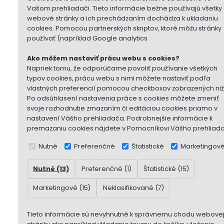
Vašom prehliadači. Tieto informácie bežne používajú všetky
webové stránky a ich prechádzaním dochádza k ukladaniu
cookies. Pomocou partnerských skriptov, ktoré môžu stránky
používať (napríklad Google analytics
Ako môžem nastaviť prácu webu s cookies?
Napriek tomu, že odporúčame povoliť používanie všetkých
typov cookies, prácu webu s nimi môžete nastaviť podľa
vlastných preferencií pomocou checkboxov zobrazených niž
Po odsúhlasení nastavenia práce s cookies môžete zmeniť
svoje rozhodnutie zmazaním či editáciou cookies priamo v
nastavení Vášho prehliadača. Podrobnejšie informácie k
premazaniu cookies nájdete v Pomocníkovi Vášho prehliad
Nutné
Preferenčné
Štatistické
Marketingov
Nutné (13)
Preferenčné (1)
Štatistické (15)
Marketingové (15)
Neklasifikované (7)
Tieto informácie sú nevyhnutné k správnemu chodu webove