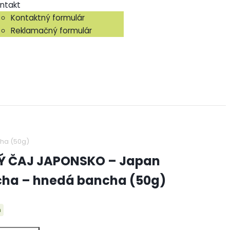
ntakt
Kontaktný formulár
Reklamačný formulár
ha (50g)
Ý ČAJ JAPONSKO – Japan
cha – hnedá bancha (50g)
m