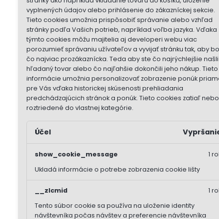
stránky ako napríklad vkladanie tovaru do košíka, uloženie
vyplnených údajov alebo prihlásenie do zákazníckej sekcie.
Tieto cookies umožnia prispôsobiť správanie alebo vzhľad
stránky podľa Vašich potrieb, napríklad voľba jazyka.
Vďaka
týmto cookies môžu majitelia aj developeri webu viac
porozumieť správaniu užívateľov a vyvijať stránku tak, aby b
čo najviac prozákaznícka. Teda aby ste čo najrýchlejšie našli
hľadaný tovar alebo čo najľahšie dokončili jeho nákup.
Tieto
informácie umožnia personalizovať zobrazenie ponúk priam
pre Vás vďaka historickej skúsenosti prehliadania
predchádzajúcich stránok a ponúk.
Tieto cookies zatiaľ nebol
roztriedené do vlastnej kategórie.
Účel
Vypršani
show_cookie_message
1 ro
Ukladá informácie o potrebe zobrazenia cookie lišty
__zlcmid
1 ro
Tento súbor cookie sa používa na uloženie identity
návštevníka počas návštev a preferencie návštevníka