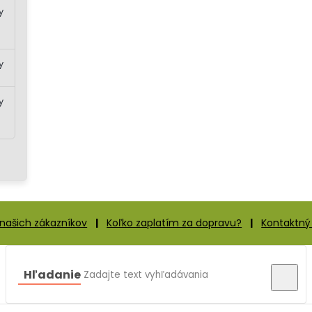
y
y
y
našich zákazníkov
|
Koľko zaplatím za dopravu?
|
Kontaktný
Hľadanie