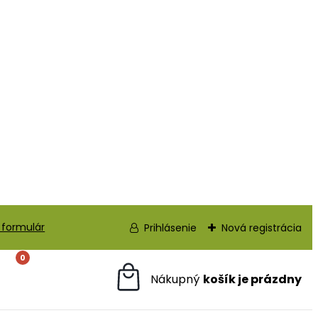
 formulár
Prihlásenie
Nová registrácia
0