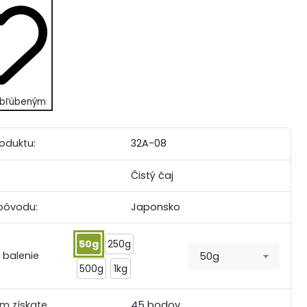
 obľúbeným
roduktu:
32A-08
Čistý čaj
 pôvodu:
Japonsko
50g
250g
 balenie
50g
500g
1kg
m získate
45 bodov