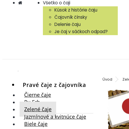
Všetko o čaji
Kúsok z histórie čaju
Čajovník čínsky
Delenie čaju
Je čaj v sáčkoch odpad?
Úvod
Zel
Pravé čaje z čajovníka
Čierne čaje
Pu Erh
Zelené čaje
Jazmínové a kvitnúce čaje
Biele čaje